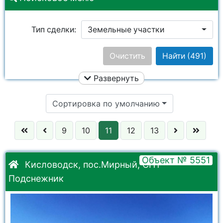
Тип сделки:
Земельные участки
Цена:
Очистить
Найти
(491)
Развернуть
Улица:
Ничего не выбрано
Сортировка по умолчанию
Район:
Ничего не выбрано
9
10
11
12
13
Город:
Ничего не выбрано
Объект № 5551
Кисловодск, пос.Мирный, СНТ
Подснежник