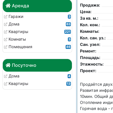
Продажа:
Аренда
Цена:
Гаражи
3
За кв. м.:
Дома
63
Кол. ком.:
Комнаты:
Квартиры
221
Кол. сан. уз.:
Комнаты
3
Сан. узел:
Помещения
46
Ремонт:
Площадь:
Этажность:
Посуточно
Проект:
Дома
4
Квартиры
13
Продаётся двух
Развитая инфра
10мин. Общий д
Отопление инди
Горячая вода - г