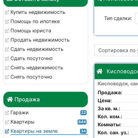
Купить недвижимость
Тип сделки:
Помощь по ипотеке
Помощь юриста
Улица:
Продать недвижимость
Сдать недвижимость
Сортировка по
Цена:
Сдать посуточно
Снять недвижимость
Район:
Кисловодск
Снять посуточно
Кисловодск, са
Город:
Продажа:
Продажа
Цена:
За кв. м.:
Гаражи
22
Кол. ком.:
Квартиры
846
Комнаты:
Квартиры на земле
34
Кол. сан. уз.: