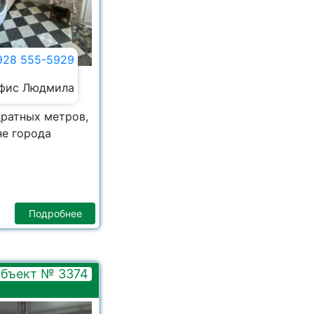
928 555-5929
фис Людмила
ратных метров,
не города
Подробнее
бъект № 3374