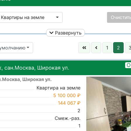
Квартиры на земле
Очистит
Развернуть
Ничего не выбрано
Этаж:
 умолчанию
1
2
Площадь общая:
Ничего не выбрано
Кол. комнат:
О
, сан.Москва, Широкая ул.
н.Москва, Широкая ул.
Ничего не выбрано
Комнаты:
Ничего не
Квартира на земле
5 100 000 ₽
144 067 ₽
2
Смеж.-раз.
1