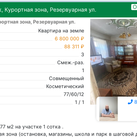
О
 Курортная зона, Резервуарная ул.
ортная зона, Резервуарная ул.
Квартира на земле
6 800 000 ₽
88 311 ₽
3
Смеж.-раз.
1
Совмещенный
Косметический
77/60/12
8
1 / 1
8 928 815-9111
7 м2 на участке 1 сотка .
я зона (остановка, магазины, школа и парк в шаговой 