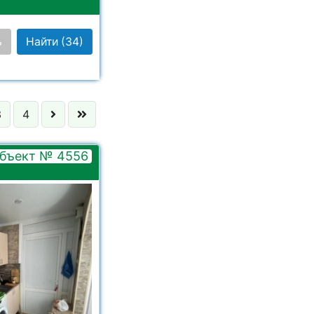
ь
Найти
(34)
3
4
бъект № 4556
 выбрано