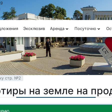
29
1
дложения
Эксклюзив
Аренда
Посуточно
Ос
жу стр. №2
тиры на земле на пр
меню