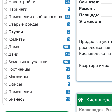
Новостройки
Сан. узел:
28
Ремонт:
Паркинги
1
Площадь:
Помещения свободного назначения
85
Этажность:
Старые фонды
5
Студии
2
Комнаты
6
Продаётся уютн
Дома
451
расположенная 
Кисловодска на 
Дачи
49
Земельные участки
491
Квартира имеет
Гостиницы
12
Магазины
9
Офисы
1
Помещения
13
Бизнесы
Кисловодск
13
Кисловодск, Рын